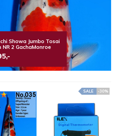
ichi Showa Jumbo Tosai
 NR 2 GachaMonroe
95,-
SALE
-30%