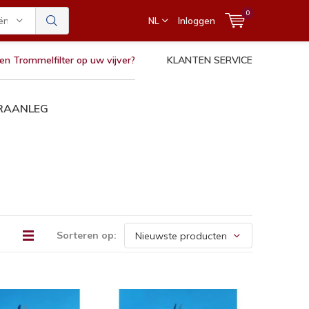
0
ën
NL
Inloggen
en Trommelfilter op uw vijver?
KLANTEN SERVICE
ERAANLEG
Sorteren op: