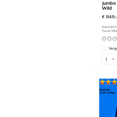
Jumbo
Wild
€ 849,
Dainichi 
Tosai 39c
Verge