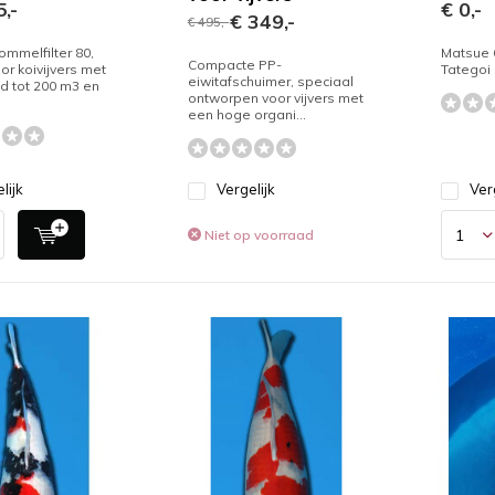
,-
€ 0,-
€ 349,-
€ 495,-
ommelfilter 80,
Matsue 
Compacte PP-
or koivijvers met
Tategoi
eiwitafschuimer, speciaal
d tot 200 m3 en
ontworpen voor vijvers met
een hoge organi...
lijk
Vergelijk
Ver
Niet op voorraad