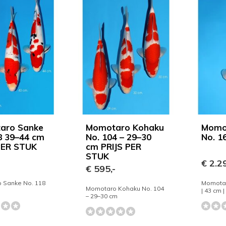
aro Sanke
Momotaro Kohaku
Momo
8 39–44 cm
No. 104 – 29–30
No. 16
PER STUK
cm PRIJS PER
STUK
-
€ 2.29
€ 595,-
 Sanke No. 118
Momotar
Momotaro Kohaku No. 104
| 43 cm |
– 29–30 cm