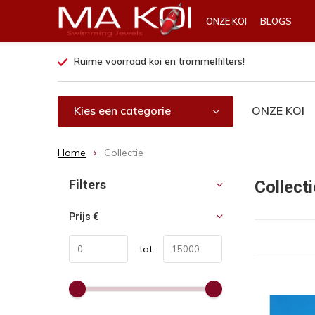
ONZE KOI
BLOGS
Ruime voorraad koi en trommelfilters!
Kies een categorie
ONZE KOI
Home
Collectie
Sorteren op:
Filters
Collecti
Prijs
€
tot