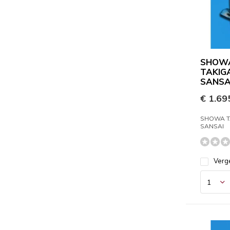
SHOW
TAKIG
SANSA
€ 1.695
SHOWA T
SANSAI
Verge