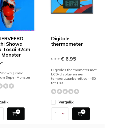
SERVEERD
Digitale
chi Showa
thermometer
 Tosai 32cm
 Monster
€ 6,95
€ 9,95
,-
Digitales thermometer met
i Showa Jumbo
LCD-display en een
2cm Super Monster
temperatuurbereik van -50
tot +80 ...
gelijk
Vergelijk