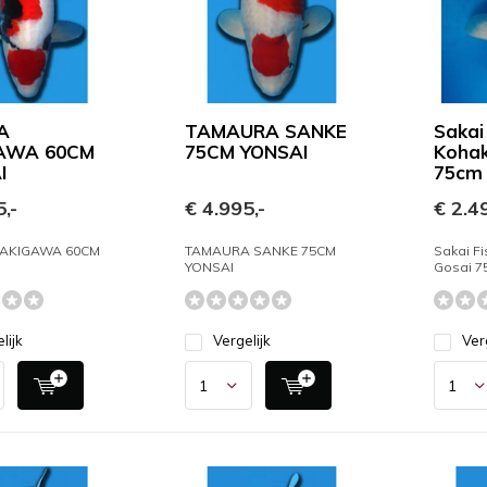
A
TAMAURA SANKE
Sakai
AWA 60CM
75CM YONSAI
Kohak
I
75cm
,-
€ 4.995,-
€ 2.49
AKIGAWA 60CM
TAMAURA SANKE 75CM
Sakai F
YONSAI
Gosai 7
lijk
Vergelijk
Ver