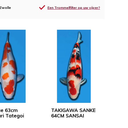
 Zwolle
Een Trommelfilter op uw vijver?
ue 63cm
TAKIGAWA SANKE
ri Tategoi
64CM SANSAI