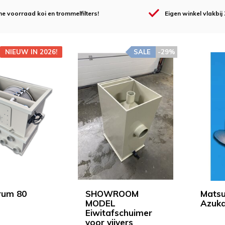
e voorraad koi en trommelfilters!
Eigen winkel
vlakbij
NIEUW IN 2026!
SALE
-29%
rum 80
SHOWROOM
Mats
MODEL
Azuka
Eiwitafschuimer
voor vijvers