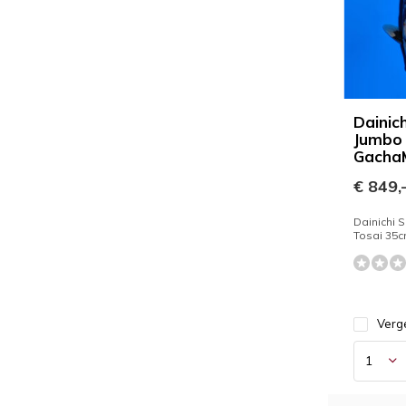
Dainic
Jumbo
Gacha
€ 849,
Dainichi
Tosai 35
Verge