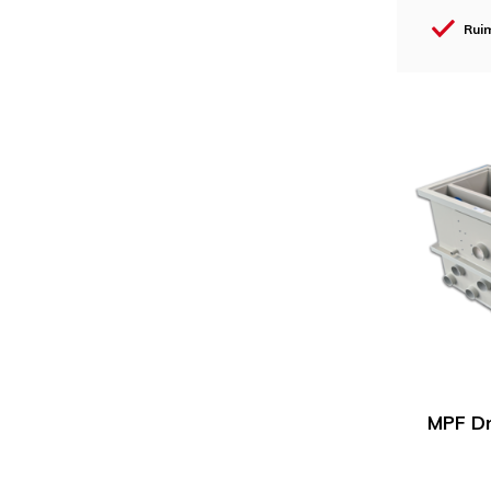
Ruim
MPF D