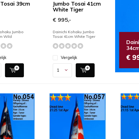
 Tosai 39cm
Jumbo Tosai 41cm
White Tiger
-
€ 995,-
Kohaku Jumbo
Dainichi Kohaku Jumbo
m Wild
Tosai 41cm White Tiger
Dain
34cm
€ 9
lijk
Vergelijk