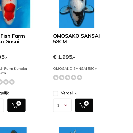
 Fish Farm
OMOSAKO SANSAI
u Gosai
58CM
5,-
€ 1.995,-
ish Farm Kohaku
OMOSAKO SANSAI 58CM
5cm
gelijk
Vergelijk