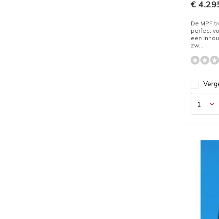
€ 4.295
De MPF tr
perfect vo
een inhou
zw...
Verge