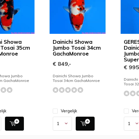
hi Showa
Dainichi Showa
GERE
 Tosai 35cm
Jumbo Tosai 34cm
Daini
Monroe
GachaMonroe
Jumbo
Super
-
€ 849,-
€ 995
 Showa Jumbo
Dainichi Showa Jumbo
Dainich
cm GachaMonroe
Tosai 34cm GachaMonroe
Tosai 3
lijk
Vergelijk
Ver