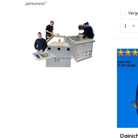
personeel.”
Verge
Dainic