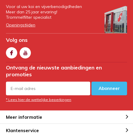
Voor al uw koi en vijverbenodigdheden
Meer dan 25 jaar ervaring!
Trommelfilter specialist
Openingstijden
Volg ons
Ontvang de nieuwste aanbiedingen en
promoties
Abonneer
* Lees hier de wettelijke beperkingen
Meer informatie
Klantenservice