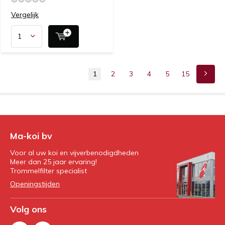
Vergelijk
1
2
3
4
5
15
Ma-koi bv
Voor al uw koi en vijverbenodigdheden
Meer dan 25 jaar ervaring!
Trommelfilter specialist
Openingstijden
Volg ons