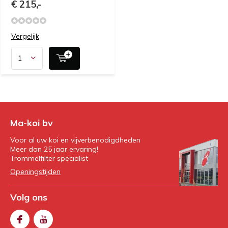
€ 215,-
Vergelijk
Ma-koi bv
Voor al uw koi en vijverbenodigdheden
Meer dan 25 jaar ervaring!
Trommelfilter specialist
Openingstijden
Volg ons