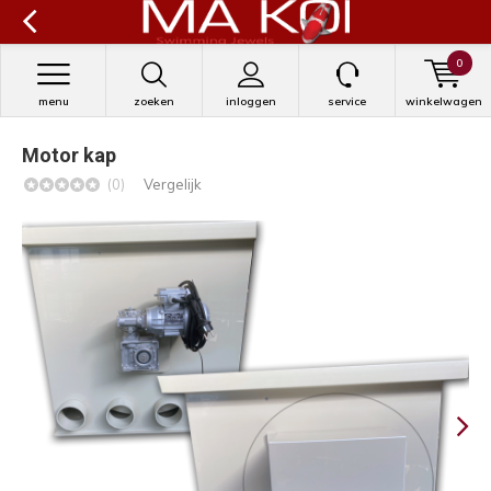
0
menu
zoeken
inloggen
service
winkelwagen
Motor kap
(0)
Vergelijk