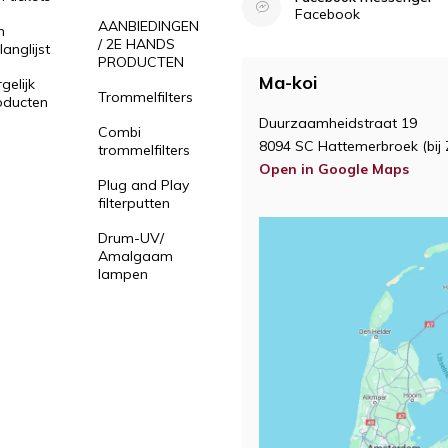
Facebook
AANBIEDINGEN
n
/ 2E HANDS
langlijst
PRODUCTEN
Ma-koi
gelijk
Trommelfilters
oducten
Duurzaamheidstraat 19
Combi
8094 SC Hattemerbroek (bij 
trommelfilters
Open in Google Maps
Plug and Play
filterputten
Drum-UV/
Amalgaam
lampen