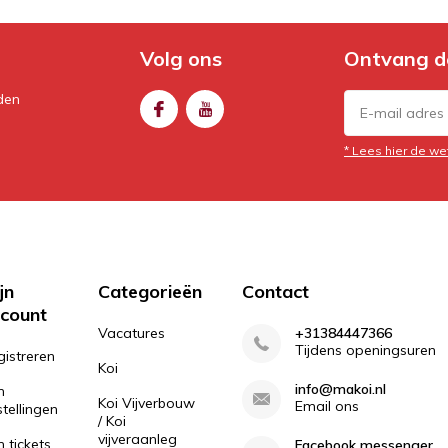
Volg ons
Ontvang d
den
* Lees hier de we
jn
Categorieën
Contact
count
Vacatures
+31384447366
Tijdens openingsuren
gistreren
Koi
info@makoi.nl
n
Koi Vijverbouw
Email ons
tellingen
/ Koi
vijveraanleg
n tickets
Facebook messenger