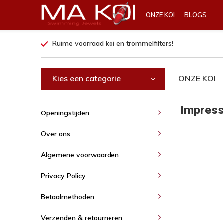
ONZE KOI
BLOGS
Ruime voorraad koi en trommelfilters!
Kies een categorie
ONZE KOI
Impres
Openingstijden
Over ons
Algemene voorwaarden
Privacy Policy
Betaalmethoden
Verzenden & retourneren