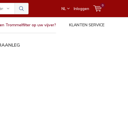
0
ën
NL
Inloggen
en Trommelfilter op uw vijver?
KLANTEN SERVICE
ERAANLEG