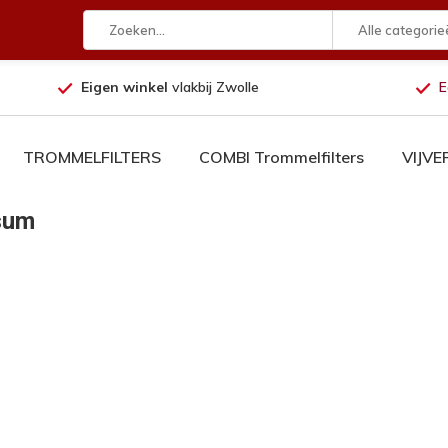
Alle categorie
Eigen winkel
vlakbij Zwolle
E
TROMMELFILTERS
COMBI Trommelfilters
VIJV
sum