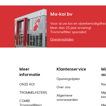
Ma-koi bv
Voor al uw koi en vijverbenodigdhe
Meer dan 25 jaar ervaring!
Trommelfilter specialist
Openingstijden
Meer
Klantenservice
Mi
informatie
ac
Openingstijden
ONZE KOI
Re
Over ons
TROMMELFILTERS
Mij
Algemene
bes
voorwaarden
COMBI
Trommelfilters
Mij