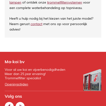
lampen
of ontdek onze
trommelfiltersystemen
voor
een complete waterbehandeling op topniveau.
Heeft u hulp nodig bij het kiezen van het juiste model?
Neem gerust
contact
met ons op voor persoonlijk
advies!
Ma-koi bv
Voor al uw koi en vijverbenodigdheden
Meer dan 25 jaar ervaring!
Trommelfilter specialist
Openingstijden
Volg ons