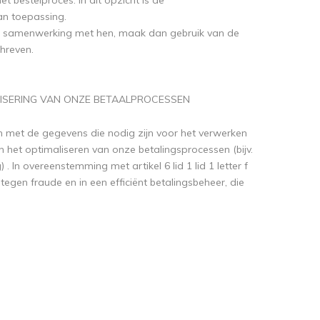
t bestelproces. In dit opzicht is de
an toepassing.
ze samenwerking met hen, maak dan gebruik van de
hreven.
LISERING VAN ONZE BETAALPROCESSEN
en met de gegevens die nodig zijn voor het verwerken
 het optimaliseren van onze betalingsprocessen (bijv.
 In overeenstemming met artikel 6 lid 1 lid 1 letter f
egen fraude en in een efficiënt betalingsbeheer, die