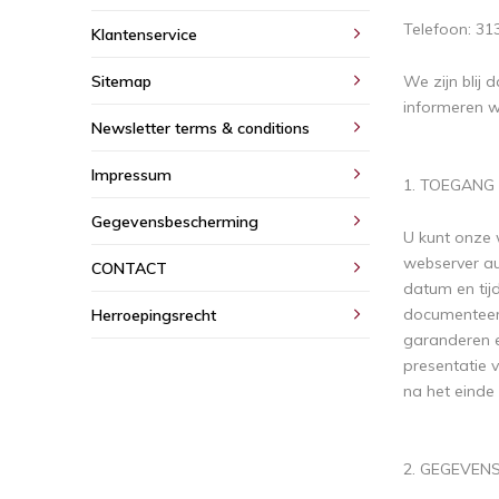
Telefoon: 3
Klantenservice
Sitemap
We zijn blij 
informeren w
Newsletter terms & conditions
Impressum
1. TOEGANG
Gegevensbescherming
U kunt onze 
webserver a
CONTACT
datum en tij
documenteert
Herroepingsrecht
garanderen e
presentatie 
na het einde
2. GEGEVE