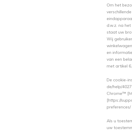
Om het bezoe
verschillend
eindapparaat
d.w.z. na he
staat uw bro
Wij gebruiken
winkelwagenf
en informati
van een bel
met artikel 6, 
De cookie-in
de/help/4027
Chrome™ [htt
[https://supp
preferences/
Als u toeste
uw toestemmi