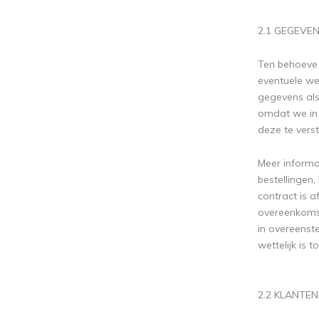
2.1 GEGEV
Ten behoeve 
eventuele wet
gegevens als 
omdat we in 
deze te vers
Meer informa
bestellingen
contract is 
overeenkomsti
in overeenst
wettelijk is 
2.2 KLANT