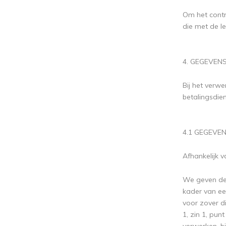
Om het contra
die met de le
4. GEGEVEN
Bij het verw
betalingsdie
4.1 GEGEV
Afhankelijk 
We geven de 
kader van ee
voor zover di
1, zin 1, pu