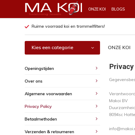
ONZE KOI
BLOGS
Ruime voorraad koi en trommelfilters!
Kies een categorie
ONZE KOI
Privacy
Openingstijden
Gegevensbe
Over ons
Algemene voorwaarden
Verantwoorde
Makoi BV
Privacy Policy
Duurzamheid
8094sc Hatt
Betaalmethoden
info@makoi.
Verzenden & retourneren