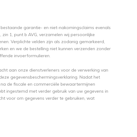
n bestaande garantie- en niet-nakomingsclaims evenals
, zin 1, punt b AVG, verzamelen wij persoonlijke
ienen. Verplichte velden zijn als zodanig gemarkeerd,
ken en we de bestelling niet kunnen verzenden zonder
ffende invoerformulieren.
cht aan onze dienstverleners voor de verwerking van
n deze gegevensbeschermingsverklaring. Nadat het
 na de fiscale en commerciële bewaartermijnen
jk hebt ingestemd met verder gebruik van uw gegevens in
recht voor om gegevens verder te gebruiken, wat