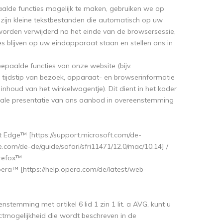
alde functies mogelijk te maken, gebruiken we op
zijn kleine tekstbestanden die automatisch op uw
rden verwijderd na het einde van de browsersessie,
blijven op uw eindapparaat staan ​​en stellen ons in
bepaalde functies van onze website (bijv.
 tijdstip van bezoek, apparaat- en browserinformatie
inhoud van het winkelwagentje). Dit dient in het kader
ale presentatie van ons aanbod in overeenstemming
ft Edge™ [https://support.microsoft.com/de-
.com/de-de/guide/safari/sfri11471/12.0/mac/10.14] /
irefox™
Opera™ [https://help.opera.com/de/latest/web-
temming met artikel 6 lid 1 zin 1 lit. a AVG, kunt u
actmogelijkheid die wordt beschreven in de