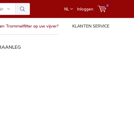
0
ën
NL
Inloggen
en Trommelfilter op uw vijver?
KLANTEN SERVICE
ERAANLEG