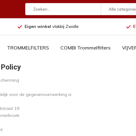
Alle categorie
Eigen winkel
vlakbij Zwolle
E
TROMMELFILTERS
COMBI Trommelfilters
VIJV
 Policy
scherming
lijk voor de gegevensverwerking is:
straat 19
emerbroek
nl