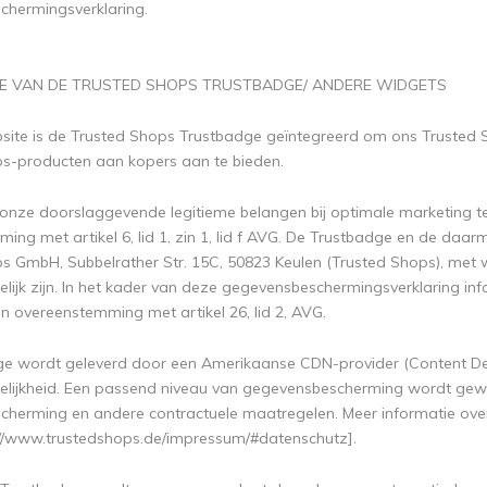
hermingsverklaring.
TIE VAN DE TRUSTED SHOPS TRUSTBADGE/ ANDERE WIDGETS
ite is de Trusted Shops Trustbadge geïntegreerd om ons Trusted 
s-producten aan kopers aan te bieden.
 onze doorslaggevende legitieme belangen bij optimale marketing te
ing met artikel 6, lid 1, zin 1, lid f AVG. De Trustbadge en de da
s GmbH, Subbelrather Str. 15C, 50823 Keulen (Trusted Shops), met w
lijk zijn. In het kader van deze gegevensbeschermingsverklaring inf
in overeenstemming met artikel 26, lid 2, AVG.
e wordt geleverd door een Amerikaanse CDN-provider (Content Del
elijkheid. Een passend niveau van gegevensbescherming wordt ge
herming en andere contractuele maatregelen. Meer informatie ove
s://www.trustedshops.de/impressum/#datenschutz].