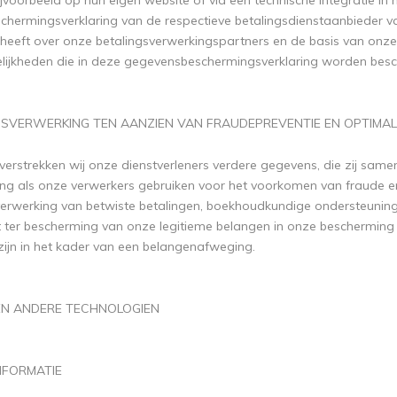
jvoorbeeld op hun eigen website of via een technische integratie in he
hermingsverklaring van de respectieve betalingsdienstaanbieder v
 heeft over onze betalingsverwerkingspartners en de basis van on
ijkheden die in deze gegevensbeschermingsverklaring worden besc
NSVERWERKING TEN AANZIEN VAN FRAUDEPREVENTIE EN OPTIMA
 verstrekken wij onze dienstverleners verdere gegevens, die zij sam
ing als onze verwerkers gebruiken voor het voorkomen van fraude en
verwerking van betwiste betalingen, boekhoudkundige ondersteuning) .
t ter bescherming van onze legitieme belangen in onze bescherming t
zijn in het kader van een belangenafweging.
 EN ANDERE TECHNOLOGIEN
NFORMATIE