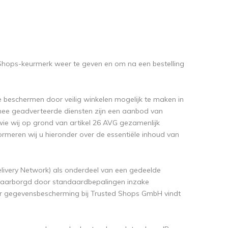
Shops-keurmerk weer te geven en om na een bestelling
 beschermen door veilig winkelen mogelijk te maken in
armee geadverteerde diensten zijn een aanbod van
ie wij op grond van artikel 26 AVG gezamenlijk
ormeren wij u hieronder over de essentiële inhoud van
ivery Network) als onderdeel van een gedeelde
waarborgd door standaardbepalingen inzake
r gegevensbescherming bij Trusted Shops GmbH vindt