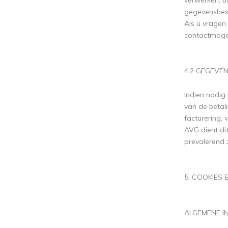
verwerken, bi
gegevensbesc
Als u vragen
contactmogel
4.2 GEGEVE
Indien nodig
van de betal
facturering, 
AVG dient di
prevalerend 
5. COOKIES
ALGEMENE I