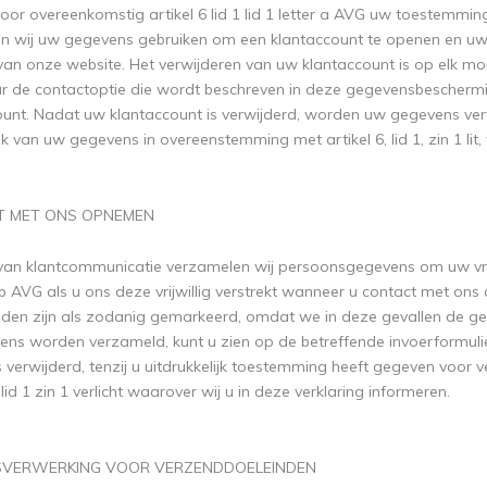
rvoor overeenkomstig artikel 6 lid 1 lid 1 letter a AVG uw toestemmi
en wij uw gegevens gebruiken om een ​​klantaccount te openen en u
 van onze website. Het verwijderen van uw klantaccount is op elk 
ar de contactoptie die wordt beschreven in deze gegevensbeschermi
ount. Nadat uw klantaccount is verwijderd, worden uw gegevens verwi
k van uw gegevens in overeenstemming met artikel 6, lid 1, zin 1 lit,
T MET ONS OPNEMEN
 van klantcommunicatie verzamelen wij persoonsgegevens om uw vr
it. b AVG als u ons deze vrijwillig verstrekt wanneer u contact met on
elden zijn als zodanig gemarkeerd, omdat we in deze gevallen de 
ns worden verzameld, kunt u zien op de betreffende invoerformulie
verwijderd, tenzij u uitdrukkelijk toestemming heeft gegeven voor
 lid 1 zin 1 verlicht waarover wij u in deze verklaring informeren.
SVERWERKING VOOR VERZENDDOELEINDEN