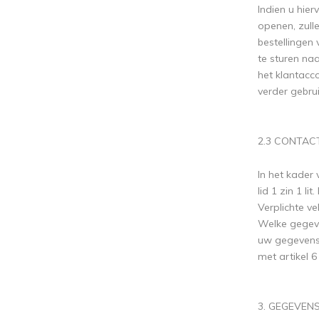
Indien u hie
openen, zull
bestellingen
te sturen na
het klantacc
verder gebrui
2.3 CONTAC
In het kader
lid 1 zin 1 l
Verplichte v
Welke gegeve
uw gegevens 
met artikel 6
3. GEGEVEN