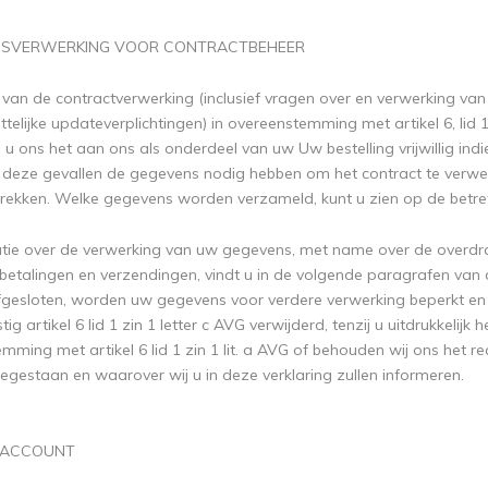
ENSVERWERKING VOOR CONTRACTBEHEER
van de contractverwerking (inclusief vragen over en verwerking va
telijke updateverplichtingen) in overeenstemming met artikel 6, lid 1
u ons het aan ons als onderdeel van uw Uw bestelling vrijwillig ind
deze gevallen de gegevens nodig hebben om het contract te verwer
trekken. Welke gegevens worden verzameld, kunt u zien op de betre
tie over de verwerking van uw gegevens, met name over de overdra
, betalingen en verzendingen, vindt u in de volgende paragrafen va
afgesloten, worden uw gegevens voor verdere verwerking beperkt en
g artikel 6 lid 1 zin 1 letter c AVG verwijderd, tenzij u uitdrukkeli
emming met artikel 6 lid 1 zin 1 lit. a AVG of behouden wij ons het 
toegestaan ​​en waarover wij u in deze verklaring zullen informeren.
ENACCOUNT