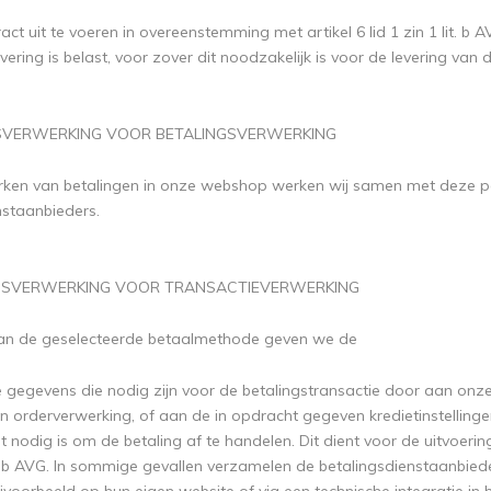
ct uit te voeren in overeenstemming met artikel 6 lid 1 zin 1 lit. 
vering is belast, voor zover dit noodzakelijk is voor de levering van
SVERWERKING VOOR BETALINGSVERWERKING
erken van betalingen in onze webshop werken wij samen met deze part
nstaanbieders.
ENSVERWERKING VOOR TRANSACTIEVERWERKING
van de geselecteerde betaalmethode geven we de
gegevens die nodig zijn voor de betalingstransactie door aan onze 
n orderverwerking, of aan de in opdracht gegeven kredietinstelling
t nodig is om de betaling af te handelen. Dit dient voor de uitvoerin
nt b AVG. In sommige gevallen verzamelen de betalingsdienstaanbiede