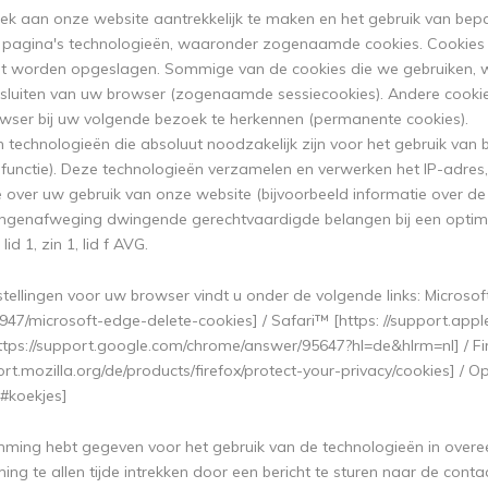
k aan onze website aantrekkelijk te maken en het gebruik van bepa
e pagina's technologieën, waaronder zogenaamde cookies. Cookies 
 worden opgeslagen. Sommige van de cookies die we gebruiken, wo
t sluiten van uw browser (zogenaamde sessiecookies). Andere cookies 
wser bij uw volgende bezoek te herkennen (permanente cookies).
 technologieën die absoluut noodzakelijk zijn voor het gebruik van 
unctie). Deze technologieën verzamelen en verwerken het IP-adres,
e over uw gebruik van onze website (bijvoorbeeld informatie over de 
angenafweging dwingende gerechtvaardigde belangen bij een optim
lid 1, zin 1, lid f AVG.
stellingen voor uw browser vindt u onder de volgende links: Microso
947/microsoft-edge-delete-cookies] / Safari™ [https: //support.apple
ps://support.google.com/chrome/answer/95647?hl=de&hlrm=nl] / F
ort.mozilla.org/de/products/firefox/protect-your-privacy/cookies] / 
 #koekjes]
mming hebt gegeven voor het gebruik van de technologieën in overeens
ng te allen tijde intrekken door een bericht te sturen naar de cont