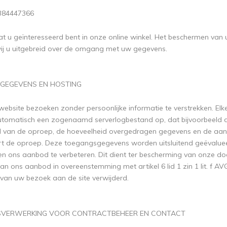
1384447366
dat u geïnteresseerd bent in onze online winkel. Het beschermen van 
ij u uitgebreid over de omgang met uw gegevens.
 GEGEVENS EN HOSTING
website bezoeken zonder persoonlijke informatie te verstrekken. El
utomatisch een zogenaamd serverlogbestand op, dat bijvoorbeeld 
d van de oproep, de hoeveelheid overgedragen gegevens en de aan
 de oproep. Deze toegangsgegevens worden uitsluitend geëvalueer
n ons aanbod te verbeteren. Dit dient ter bescherming van onze do
van ons aanbod in overeenstemming met artikel 6 lid 1 zin 1 lit. f 
 van uw bezoek aan de site verwijderd.
NSVERWERKING VOOR CONTRACTBEHEER EN CONTACT