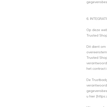
gegevensbesc
6. INTEGRA
Op deze webs
Trusted Shop
Dit dient om
overeenstemm
Trusted Shop
verantwoorde
het contract 
De Trustbadg
verantwoord
gegevensbesc
u hier [http