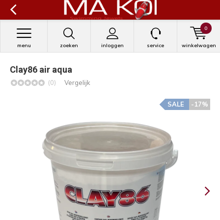
0
menu
zoeken
inloggen
service
winkelwagen
Clay86 air aqua
(0)
Vergelijk
SALE
-17%