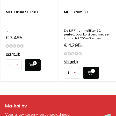
MPF Drum 50 PRO
MPF Drum 80
...
De MPF trommelfilter 80,
perfect voor koivijvers met een
€ 3.495,-
inhoud tot 200 m3 en zw...
€ 4.295,-
Vergelijk
Vergelijk
Ma-koi bv
Voor al uw koi en vijverbenodigdheden