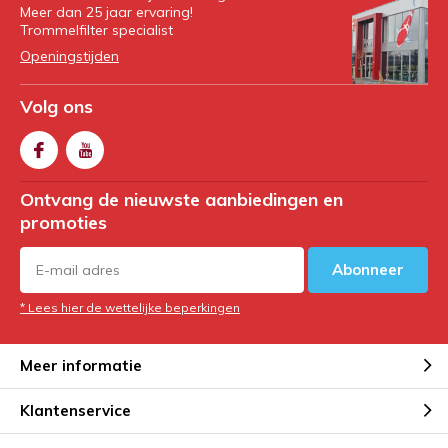
Meer dan 25 jaar ervaring!
Trommelfilter specialist
Openingstijden
Volg ons
Ontvang de nieuwste aanbiedingen en
promoties
Abonneer
* Lees hier de wettelijke beperkingen
Meer informatie
Klantenservice