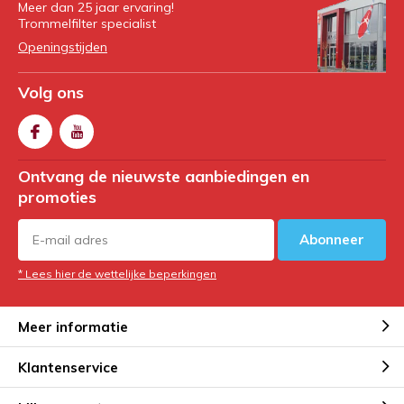
Meer dan 25 jaar ervaring!
Trommelfilter specialist
Openingstijden
Volg ons
Ontvang de nieuwste aanbiedingen en
promoties
Abonneer
* Lees hier de wettelijke beperkingen
Meer informatie
Klantenservice