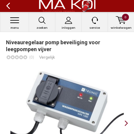
0
menu
zoeken
inloggen
service
winkelwagen
Niveauregelaar pomp beveiliging voor
leegpompen vijver
(0)
Vergelijk