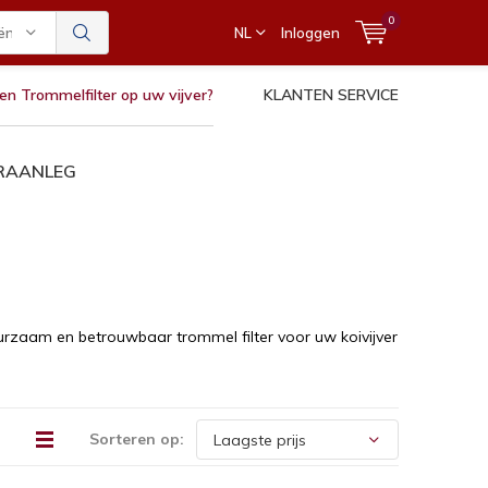
0
ën
NL
Inloggen
en Trommelfilter op uw vijver?
KLANTEN SERVICE
ERAANLEG
 duurzaam en betrouwbaar trommel filter voor uw koivijver
Sorteren op: