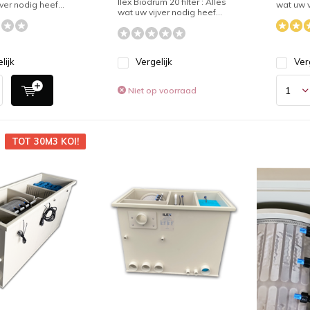
Ilex Biodrum 20 filter : Alles
ver nodig heef...
wat uw v
wat uw vijver nodig heef...
lijk
Vergelijk
Ver
Niet op voorraad
TOT 30M3 KOI!