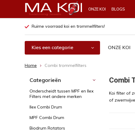
ONZE KOI
BLOGS
Ruime voorraad koi en trommelfilters!
Kies een categorie
ONZE KOI
Home
Combi trommelfilters
Combi T
Categorieën
Onderscheidt tussen MPF en Ilex
Koi filter of
Filters met andere merken
of zwemvijver
Ilex Combi Drum
MPF Combi Drum
Biodrum Rotators