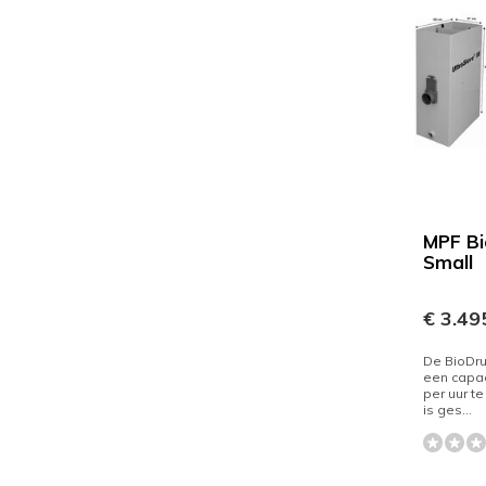
MPF B
Small
€ 3.495
De BioDru
een capac
per uur t
is ges...