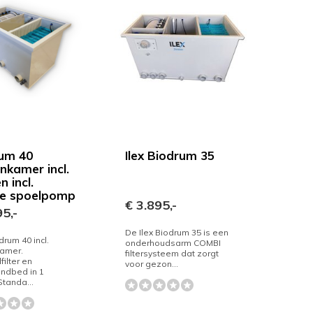
um 40
Ilex Biodrum 35
nkamer incl.
 incl.
ne spoelpomp
€ 3.895,-
5,-
De Ilex Biodrum 35 is een
rum 40 incl.
onderhoudsarm COMBI
amer.
filtersysteem dat zorgt
ilter en
voor gezon...
dbed in 1
tanda...