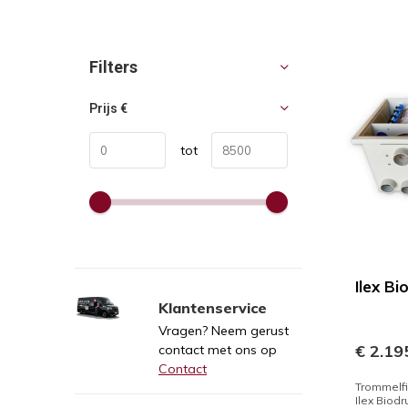
Sorteren op:
Filters
Prijs
€
tot
Ilex B
Klantenservice
Vragen? Neem gerust
€ 2.195
contact met ons op
Contact
Trommelfi
Ilex Biodru