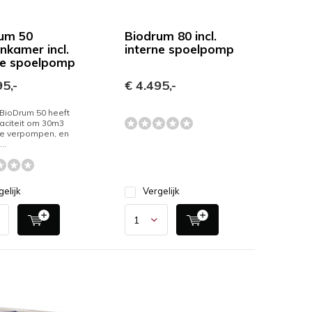
um 50
Biodrum 80 incl.
nkamer incl.
interne spoelpomp
ne spoelpomp
5,-
€ 4.495,-
BioDrum 50 heeft
aciteit om 30m3
te verpompen, en
..
gelijk
Vergelijk