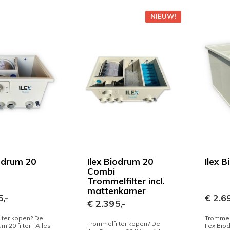
NIEUW!
iodrum 20
Ilex Biodrum 20
Ilex 
Combi
Trommelfilter incl.
mattenkamer
,-
€ 2.69
€ 2.395,-
lter kopen? De
Trommelf
Trommelfilter kopen? De
m 20 filter : Alles
Ilex Biod