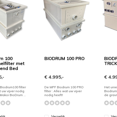
m 100
BIODRUM 100 PRO
BIOD
lfilter met
TRICK
end Bed
,-
€ 4.995,-
€ 4.99
Biodrum100 filter
De MPF Biodrum 100 PRO
Het unie
t uw vijver nodig
filter : Alles wat uw vijver
Biodrum 
 Makoi BioDrum ...
nodig heeft!
de gravit
lijk
Vergelijk
Ver