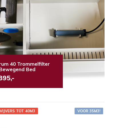
rum 40 Trommelfilter
Bewegend Bed
395,-
-VIJVERS TOT 40M3
VOOR 35M3!