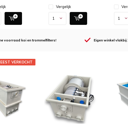
lijk
Vergelijk
Ver
e voorraad koi en trommelfilters!
Eigen winkel
vlakbij
EEST VERKOCHT