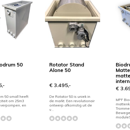
iodrum 50
Rotator Stand
Biodr
Alone 50
Matte
matten
inter
,-
€ 3.495,-
€ 3.69
m 50 small heeft
De Rotator 50 is uniek in
MPF Biod
iteit om 25m3
de markt. Een revolutionair
mattenk
e verpompen, en
ontwerp afkomstig uit de
Trommelf
v...
Bewegen
moduleS