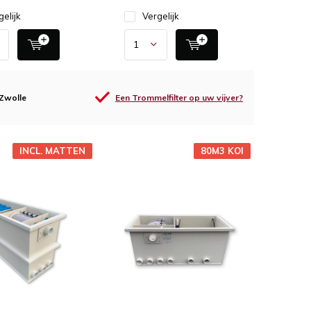
gelijk
Vergelijk
 Zwolle
Een Trommelfilter op uw vijver?
INCL. MATTEN
80M3 KOI