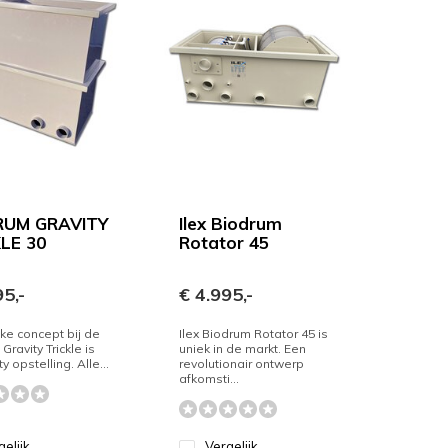
RUM GRAVITY
Ilex Biodrum
LE 30
Rotator 45
5,-
€ 4.995,-
ke concept bij de
Ilex Biodrum Rotator 45 is
Gravity Trickle is
uniek in de markt. Een
y opstelling. Alle...
revolutionair ontwerp
afkomsti...
gelijk
Vergelijk