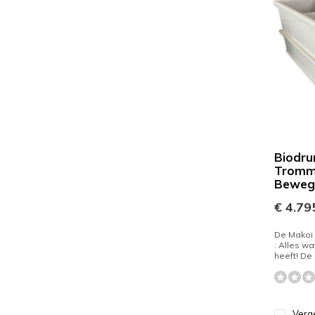
Biodru
Tromme
Beweg
€ 4.795
De Makoi 
: Alles wa
heeft! De
Verge