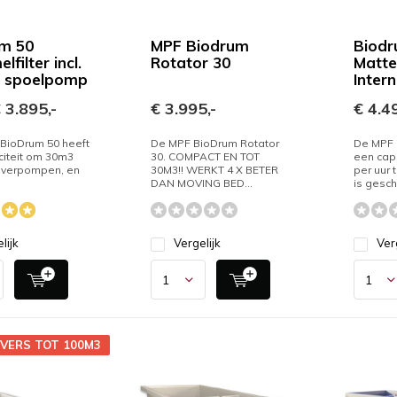
m 50
MPF Biodrum
Biodr
filter incl.
Rotator 30
Matte
e spoelpomp
Inter
 3.895,-
€ 3.995,-
€ 4.49
BioDrum 50 heeft
De MPF BioDrum Rotator
De MPF 
iteit om 30m3
30. COMPACT EN TOT
een cap
e verpompen, en
30M3!! WERKT 4 X BETER
per uur 
DAN MOVING BED...
is gesch.
lijk
Vergelijk
Ver
JVERS TOT 100M3