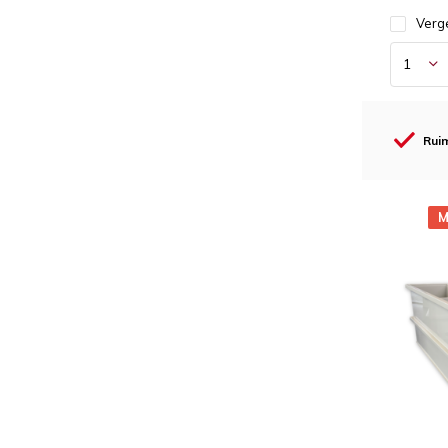
Verge
Ruim
M