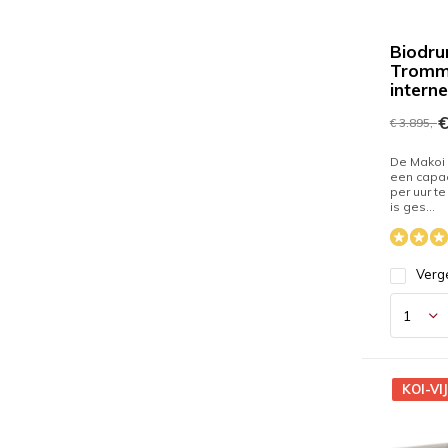
Biodru
Trommel
intern
€
€ 3.895,-
De Makoi 
een capac
per uur t
is ges...
Verge
KOI-VI