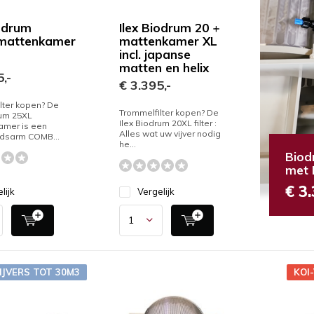
iodrum
Ilex Biodrum 20 +
mattenkamer
mattenkamer XL
incl. japanse
matten en helix
,-
€ 3.395,-
lter kopen? De
Trommelfilter kopen? De
rum 25XL
Ilex Biodrum 20XL filter :
amer is een
Alles wat uw vijver nodig
dsarm COMB...
he...
Biod
met 
€ 3.
lijk
Vergelijk
VIJVERS TOT 30M3
KOI