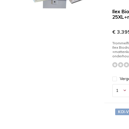
Ilex B
25XL+
€ 3.395
Trommelfi
Ilex Biod
+mattenk
onderhou
Verge
KOI-