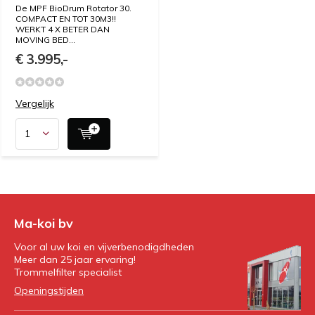
De MPF BioDrum Rotator 30.
COMPACT EN TOT 30M3!!
WERKT 4 X BETER DAN
MOVING BED...
€ 3.995,-
Vergelijk
Ma-koi bv
Voor al uw koi en vijverbenodigdheden
Meer dan 25 jaar ervaring!
Trommelfilter specialist
Openingstijden