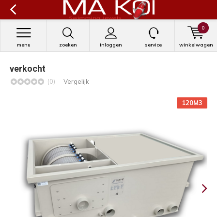
0
menu
zoeken
inloggen
service
winkelwagen
verkocht
(0)
Vergelijk
120M3