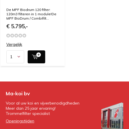
De MPF Biodrum 120 filter:
120m3 filteren in 1 module!De
MPF BioDrum / Combifilt...
€ 5.795,-
Vergelijk
Ma-koi bv
Voor al uw koi en vijverbenodigdheden
Meer dan 25 jaar ervaring!
Trommelfilter specialist
Openingstijden