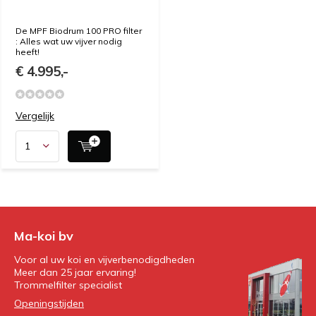
De MPF Biodrum 100 PRO filter
: Alles wat uw vijver nodig
heeft!
€ 4.995,-
Vergelijk
Ma-koi bv
Voor al uw koi en vijverbenodigdheden
Meer dan 25 jaar ervaring!
Trommelfilter specialist
Openingstijden