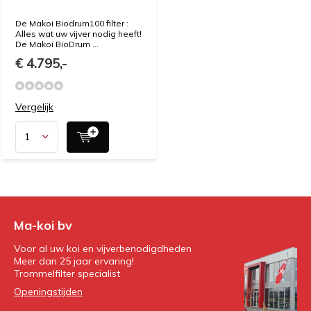
De Makoi Biodrum100 filter :
Alles wat uw vijver nodig heeft!
De Makoi BioDrum ...
€ 4.795,-
Vergelijk
Ma-koi bv
Voor al uw koi en vijverbenodigdheden
Meer dan 25 jaar ervaring!
Trommelfilter specialist
Openingstijden