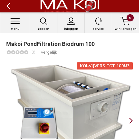
0
menu
zoeken
inloggen
service
winkelwagen
Makoi PondFiltration Biodrum 100
(0)
Vergelijk
KOI-VIJVERS TOT 100M3