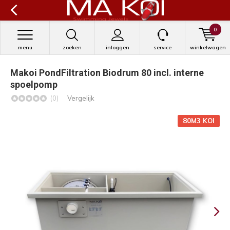
0
menu
zoeken
inloggen
service
winkelwagen
Makoi PondFiltration Biodrum 80 incl. interne
spoelpomp
(0)
Vergelijk
80M3 KOI