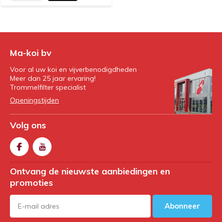
Ma-koi bv
Voor al uw koi en vijverbenodigdheden
Meer dan 25 jaar ervaring!
Trommelfilter specialist
Openingstijden
Volg ons
Ontvang de nieuwste aanbiedingen en
promoties
Abonneer