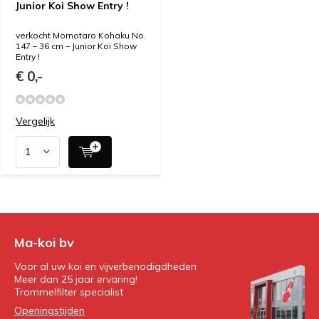
Junior Koi Show Entry !
verkocht Momotaro Kohaku No.
147 – 36 cm – Junior Koi Show
Entry !
€ 0,-
Vergelijk
Ma-koi bv
Voor al uw koi en vijverbenodigdheden
Meer dan 25 jaar ervaring!
Trommelfilter specialist
Openingstijden