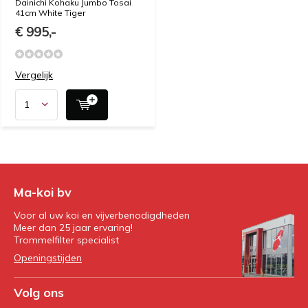
Dainichi Kohaku Jumbo Tosai
41cm White Tiger
€ 995,-
Vergelijk
Ma-koi bv
Voor al uw koi en vijverbenodigdheden
Meer dan 25 jaar ervaring!
Trommelfilter specialist
Openingstijden
Volg ons