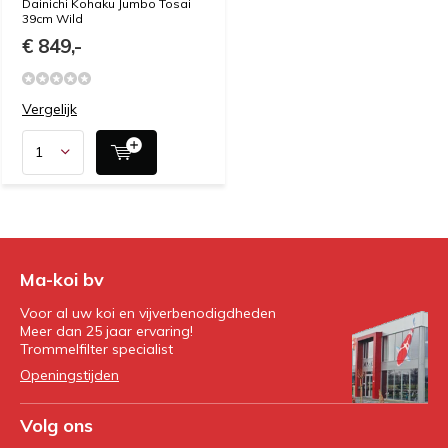
Dainichi Kohaku Jumbo Tosai
39cm Wild
€ 849,-
Vergelijk
Ma-koi bv
Voor al uw koi en vijverbenodigdheden
Meer dan 25 jaar ervaring!
Trommelfilter specialist
Openingstijden
Volg ons