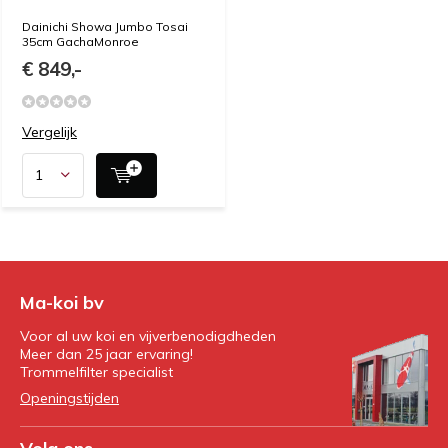
Dainichi Showa Jumbo Tosai
35cm GachaMonroe
€ 849,-
Vergelijk
Ma-koi bv
Voor al uw koi en vijverbenodigdheden
Meer dan 25 jaar ervaring!
Trommelfilter specialist
Openingstijden