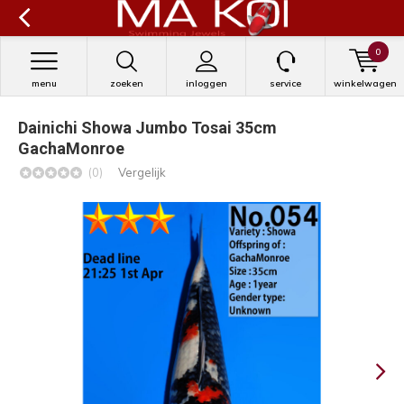
0
menu
zoeken
inloggen
service
winkelwagen
Dainichi Showa Jumbo Tosai 35cm
GachaMonroe
(0)
Vergelijk