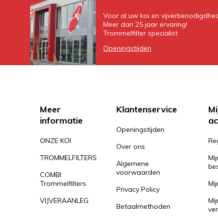
Voor al uw koi en vijverbenodigdhe
Meer dan 25 jaar ervaring!
Trommelfilter specialist
Openingstijden
Meer
Klantenservice
Mi
informatie
ac
Openingstijden
ONZE KOI
Re
Over ons
TROMMELFILTERS
Mij
Algemene
bes
voorwaarden
COMBI
Trommelfilters
Mij
Privacy Policy
VIJVERAANLEG
Mij
Betaalmethoden
ver