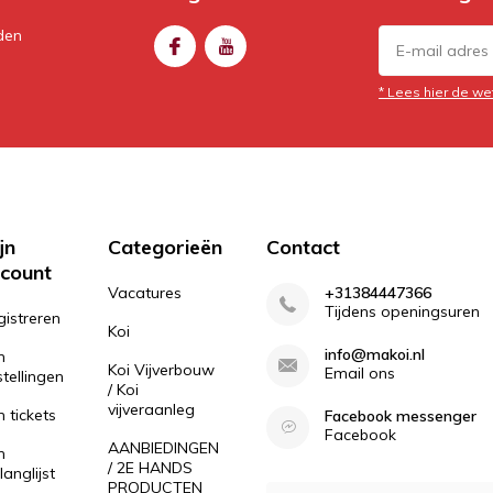
den
* Lees hier de we
jn
Categorieën
Contact
count
Vacatures
+31384447366
Tijdens openingsuren
gistreren
Koi
info@makoi.nl
n
Koi Vijverbouw
Email ons
tellingen
/ Koi
vijveraanleg
n tickets
Facebook messenger
Facebook
AANBIEDINGEN
n
/ 2E HANDS
langlijst
PRODUCTEN