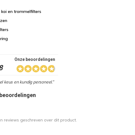
n koi en trommelfilters
jzen
lters
aring
Onze beoordelingen
8
l keus en kundig personeel.”
 beoordelingen
en reviews geschreven over dit product.