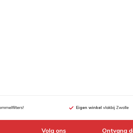
ommelfilters!
Eigen winkel
vlakbij Zwolle
Volg ons
Ontvang d