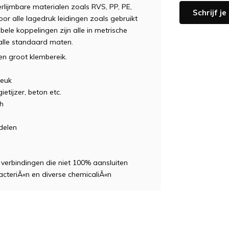
rlijmbare materialen zoals RVS, PP, PE,
Schrijf j
oor alle lagedruk leidingen zoals gebruikt
ibele koppelingen zijn alle in metrische
alle standaard maten.
en groot klembereik.
reuk
etijzer, beton etc.
h
delen
verbindingen die niet 100% aansluiten
acteriÃ«n en diverse chemicaliÃ«n