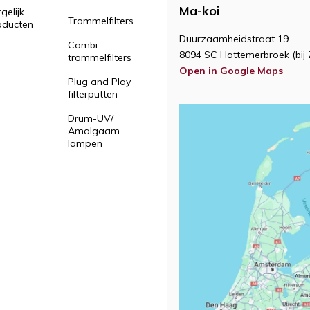
Ma-koi
gelijk
Trommelfilters
oducten
Duurzaamheidstraat 19
Combi
8094 SC Hattemerbroek (bij 
trommelfilters
Open in Google Maps
Plug and Play
filterputten
Drum-UV/
Amalgaam
lampen