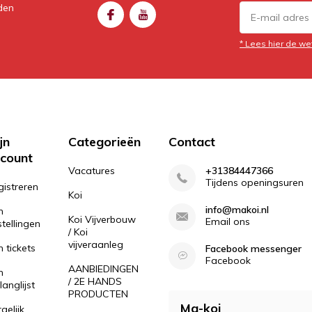
den
* Lees hier de we
jn
Categorieën
Contact
count
Vacatures
+31384447366
Tijdens openingsuren
gistreren
Koi
info@makoi.nl
n
Koi Vijverbouw
Email ons
tellingen
/ Koi
vijveraanleg
n tickets
Facebook messenger
Facebook
AANBIEDINGEN
n
/ 2E HANDS
langlijst
PRODUCTEN
Ma-koi
gelijk