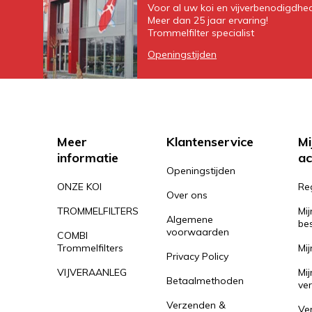
Voor al uw koi en vijverbenodigdhe
Meer dan 25 jaar ervaring!
Trommelfilter specialist
Openingstijden
Meer
Klantenservice
Mi
informatie
ac
Openingstijden
ONZE KOI
Re
Over ons
TROMMELFILTERS
Mij
Algemene
bes
voorwaarden
COMBI
Trommelfilters
Mij
Privacy Policy
VIJVERAANLEG
Mij
Betaalmethoden
ver
Verzenden &
Ver