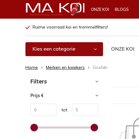
ONZE KOI
BLOGS
Ruime voorraad koi en trommelfilters!
Kies een categorie
ONZE KOI
Home
Merken en kwekers
Goshiki
Sorteren op:
Filters
Prijs
€
tot