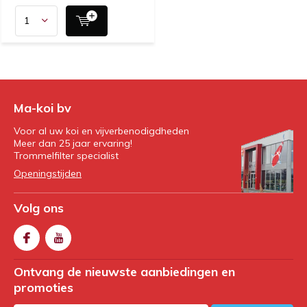
Ma-koi bv
Voor al uw koi en vijverbenodigdheden
Meer dan 25 jaar ervaring!
Trommelfilter specialist
Openingstijden
Volg ons
Ontvang de nieuwste aanbiedingen en
promoties