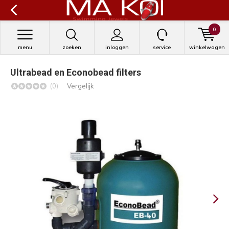
0
menu
zoeken
inloggen
service
winkelwagen
Ultrabead en Econobead filters
(0)
Vergelijk