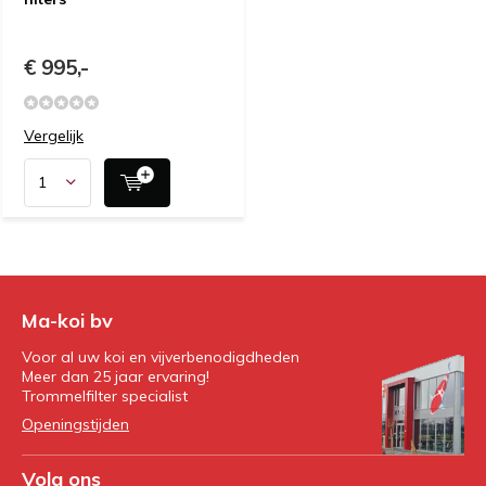
€ 995,-
Vergelijk
Ma-koi bv
Voor al uw koi en vijverbenodigdheden
Meer dan 25 jaar ervaring!
Trommelfilter specialist
Openingstijden
Volg ons