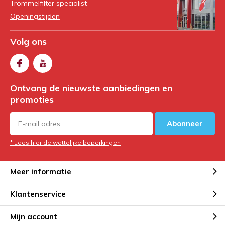
Trommelfilter specialist
Openingstijden
Volg ons
Ontvang de nieuwste aanbiedingen en
promoties
Abonneer
* Lees hier de wettelijke beperkingen
Meer informatie
Klantenservice
Mijn account