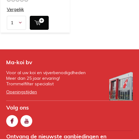
Vergelijk
Ma-koi bv
Voor al uw koi en vijverbenodigdheden
Meer dan 25 jaar ervaring!
Trommelfilter specialist
Openingstijden
Volg ons
Ontvang de nieuwste aanbiedingen en