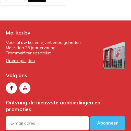
Ma-koi bv
Voor al uw koi en vijverbenodigdheden
Meer dan 25 jaar ervaring!
Trommelfilter specialist
Openingstijden
Volg ons
Ontvang de nieuwste aanbiedingen en
promoties
Abonneer