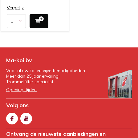
Vergelijk
Ma-koi bv
Voor al uw koi en vijverbenodigdheden
Meer dan 25 jaar ervaring!
Trommelfilter specialist
Openingstijden
Volg ons
Ontvang de nieuwste aanbiedingen en