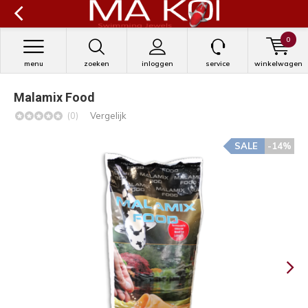
0
menu
zoeken
inloggen
service
winkelwagen
Malamix Food
(0)
Vergelijk
SALE
-14%