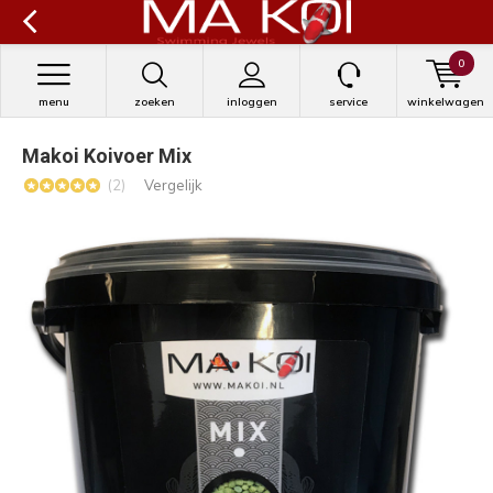
0
menu
zoeken
inloggen
service
winkelwagen
Makoi Koivoer Mix
(2)
Vergelijk