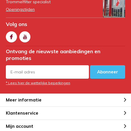
Trommelfilter specialist
Openingstijden
Volg ons
Ontvang de nieuwste aanbiedingen en
promoties
Abonneer
* Lees hier de wettelijke beperkingen
Meer informatie
Klantenservice
Mijn account