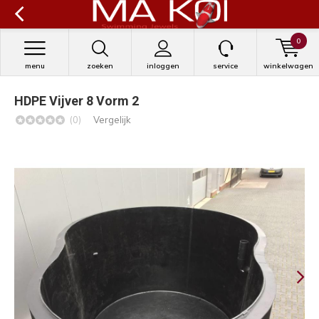
0
menu
zoeken
inloggen
service
winkelwagen
HDPE Vijver 8 Vorm 2
(0)
Vergelijk