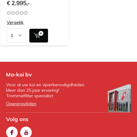
€ 2.995,-
Vergelijk
Ma-koi bv
Voor al uw koi en vijverbenodigdheden
Meer dan 25 jaar ervaring!
Trommelfilter specialist
Openingstijden
Volg ons