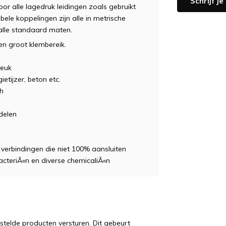
Schrijf j
oor alle lagedruk leidingen zoals gebruikt
ibele koppelingen zijn alle in metrische
alle standaard maten.
en groot klembereik.
reuk
etijzer, beton etc.
h
delen
verbindingen die niet 100% aansluiten
acteriÃ«n en diverse chemicaliÃ«n
estelde producten versturen. Dit gebeurt