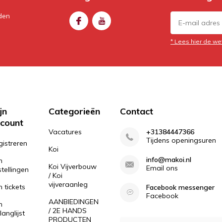
den
* Lees hier de we
jn
Categorieën
Contact
count
Vacatures
+31384447366
Tijdens openingsuren
gistreren
Koi
info@makoi.nl
n
Koi Vijverbouw
Email ons
tellingen
/ Koi
vijveraanleg
n tickets
Facebook messenger
Facebook
AANBIEDINGEN
n
/ 2E HANDS
langlijst
PRODUCTEN