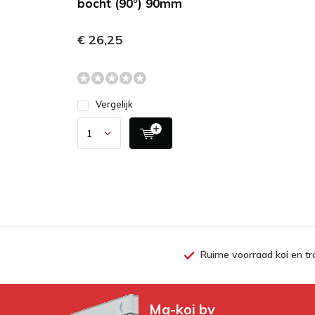
bocht (90°) 90mm
€ 26,25
Vergelijk
Ruime voorraad koi en tr
Ma-koi bv