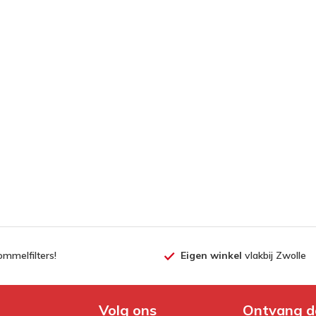
ommelfilters!
Eigen winkel
vlakbij Zwolle
Volg ons
Ontvang d