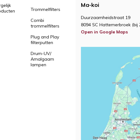
Ma-koi
gelijk
Trommelfilters
oducten
Duurzaamheidstraat 19
Combi
8094 SC Hattemerbroek (bij 
trommelfilters
Open in Google Maps
Plug and Play
filterputten
Drum-UV/
Amalgaam
lampen