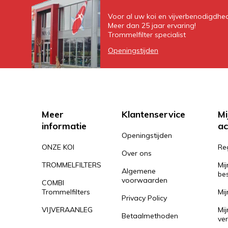
Voor al uw koi en vijverbenodigdhe
Meer dan 25 jaar ervaring!
Trommelfilter specialist
Openingstijden
Meer
Klantenservice
Mi
informatie
ac
Openingstijden
ONZE KOI
Re
Over ons
TROMMELFILTERS
Mij
Algemene
bes
voorwaarden
COMBI
Trommelfilters
Mij
Privacy Policy
VIJVERAANLEG
Mij
Betaalmethoden
ver