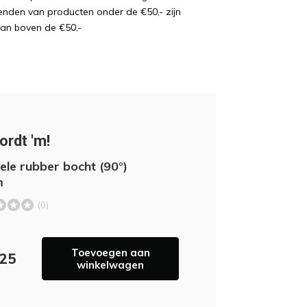
enden van producten onder de €50,- zijn
van boven de €50,-
ordt 'm!
bele rubber bocht (90°)
m
(0)
Toevoegen aan
,25
winkelwagen