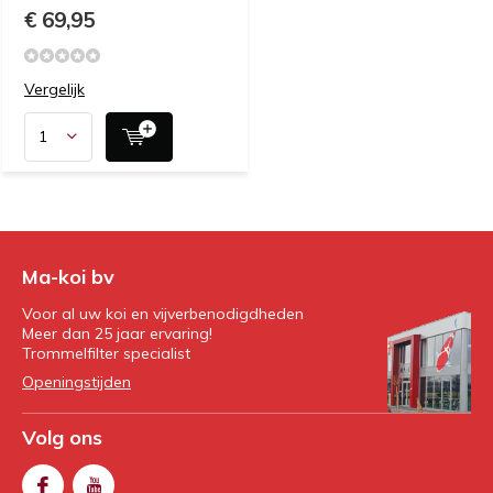
€ 69,95
Vergelijk
Ma-koi bv
Voor al uw koi en vijverbenodigdheden
Meer dan 25 jaar ervaring!
Trommelfilter specialist
Openingstijden
Volg ons