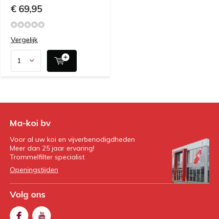
€ 69,95
Vergelijk
Ma-koi bv
Voor al uw koi en vijverbenodigdheden
Meer dan 25 jaar ervaring!
Trommelfilter specialist
Openingstijden
Volg ons