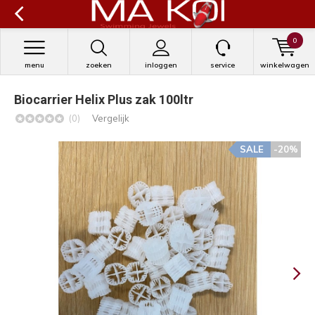
0
menu
zoeken
inloggen
service
winkelwagen
Biocarrier Helix Plus zak 100ltr
(0)
Vergelijk
SALE
-20%