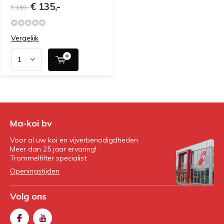
€ 135,-
€ 169,-
Vergelijk
Ma-koi bv
Voor al uw koi en vijverbenodigdheden
Meer dan 25 jaar ervaring!
Trommelfilter specialist
Openingstijden
Volg ons