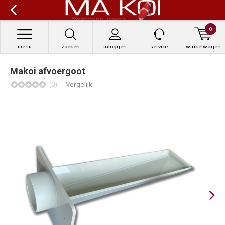
0
menu
zoeken
inloggen
service
winkelwagen
Makoi afvoergoot
(0)
Vergelijk