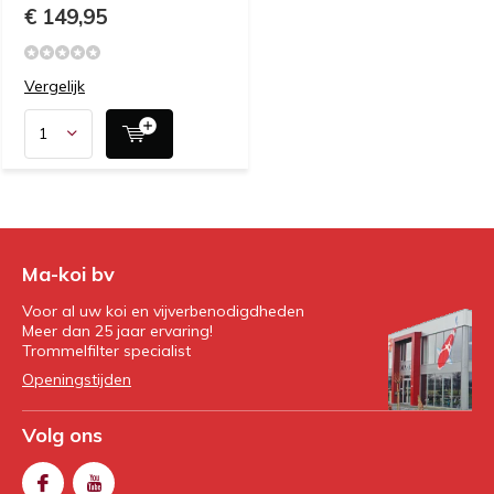
€ 149,95
Vergelijk
Ma-koi bv
Voor al uw koi en vijverbenodigdheden
Meer dan 25 jaar ervaring!
Trommelfilter specialist
Openingstijden
Volg ons