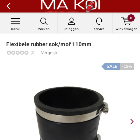
0
menu
zoeken
inloggen
service
winkelwagen
Flexibele rubber sok/mof 110mm
(0)
Vergelijk
SALE
-19%