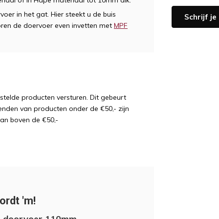
riaal of in Hdpe materiaal tot 10mm dik.
er in het gat. Hier steekt u de buis
Schrijf j
ren de doervoer even invetten met
MPF
estelde producten versturen. Dit gebeurt
enden van producten onder de €50,- zijn
van boven de €50,-
ordt 'm!
 doorvoer 110mm