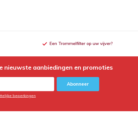
Een Trommelfilter op uw vijver?
e nieuwste aanbiedingen en promoties
Abonneer
ttelijke beperkingen