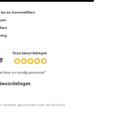
n koi en trommelfilters
jzen
lters
aring
Onze beoordelingen
8
l keus en kundig personeel.”
 beoordelingen
en reviews geschreven over dit product.