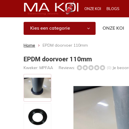
ONZE KOI
BLOGS
Kies een categorie
ONZE KOI
Home
EPDM doorvoer 110mm
EPDM doorvoer 110mm
Kweker:
MPFAA
Reviews:
Je beoor
(0)