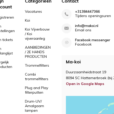
jn
Categorieën
Contact
count
Vacatures
+31384447366
Tijdens openingsuren
gistreren
Koi
info@makoi.nl
n
Koi Vijverbouw
Email ons
tellingen
/ Koi
vijveraanleg
n tickets
Facebook messenger
Facebook
AANBIEDINGEN
n
/ 2E HANDS
langlijst
PRODUCTEN
Ma-koi
gelijk
Trommelfilters
oducten
Duurzaamheidstraat 19
Combi
8094 SC Hattemerbroek (bij 
trommelfilters
Open in Google Maps
Plug and Play
filterputten
Drum-UV/
Amalgaam
lampen