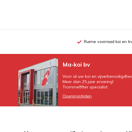
Ruime voorraad koi en tr
Ma-koi bv
Voor al uw koi en vijverbenodigdhe
Meer dan 25 jaar ervaring!
Trommelfilter specialist
Openingstijden