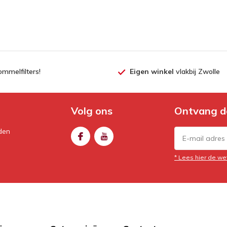
ommelfilters!
Eigen winkel
vlakbij Zwolle
Volg ons
Ontvang d
den
* Lees hier de we