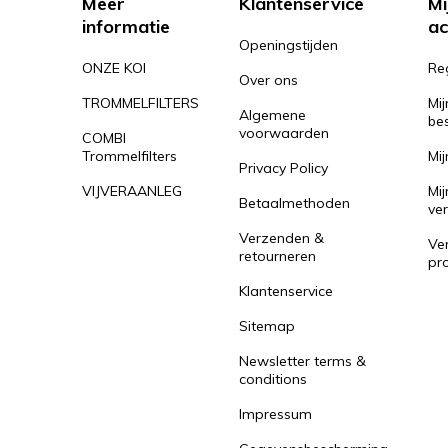
Meer
Klantenservice
Mi
informatie
ac
Openingstijden
ONZE KOI
Re
Over ons
TROMMELFILTERS
Mij
Algemene
bes
voorwaarden
COMBI
Trommelfilters
Mij
Privacy Policy
VIJVERAANLEG
Mij
Betaalmethoden
ver
Verzenden &
Ver
retourneren
pr
Klantenservice
Sitemap
Newsletter terms &
conditions
Impressum