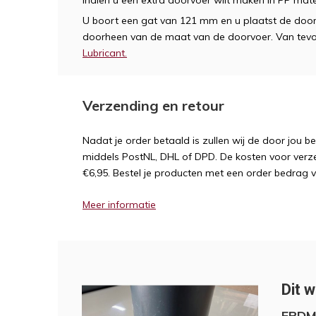
Indien u een extra doorvoer wilt maken in PP mate
U boort een gat van 121 mm en u plaatst de doorvo
doorheen van de maat van de doorvoer. Van tevo
Lubricant.
Verzending en retour
Nadat je order betaald is zullen wij de door jou b
middels PostNL, DHL of DPD. De kosten voor verz
€6,95. Bestel je producten met een order bedrag 
Meer informatie
Dit w
EPDM