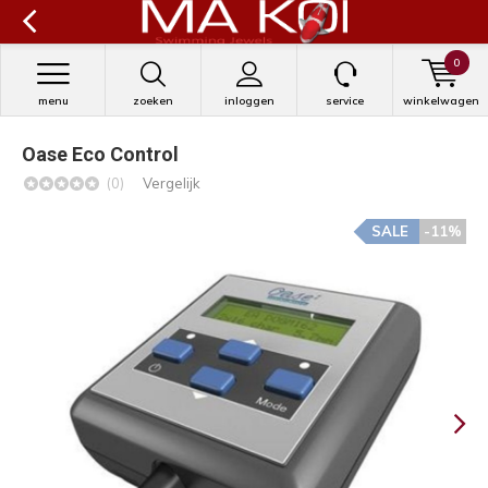
0
menu
zoeken
inloggen
service
winkelwagen
Oase Eco Control
(0)
Vergelijk
SALE
-11%