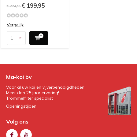
€ 199,95
€ 224,95
Vergelijk
Ma-koi bv
Voor al uw koi en vijverbenodigdheden
Meer dan 25 jaar ervaring!
Trommelfilter specialist
Openingstijden
Volg ons