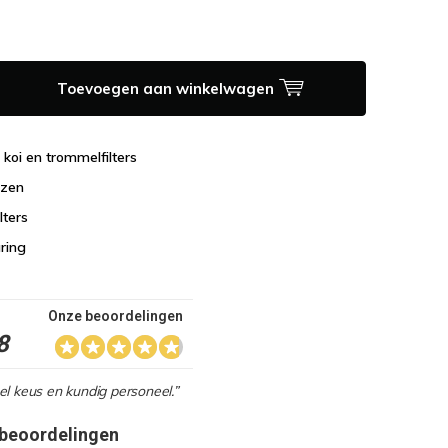
Toevoegen aan winkelwagen
n koi en trommelfilters
jzen
lters
aring
Onze beoordelingen
8
l keus en kundig personeel.”
 beoordelingen