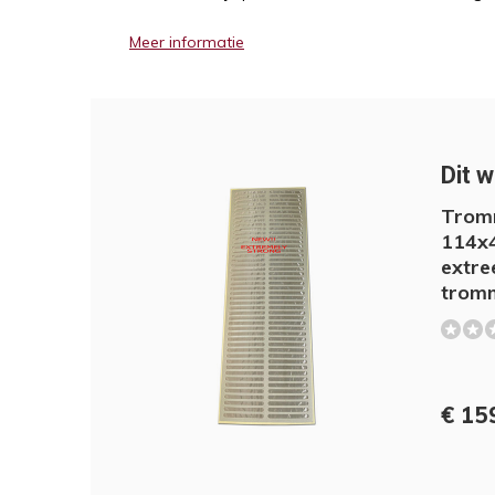
Meer informatie
Dit w
Tromm
114x4
extre
tromm
€ 159