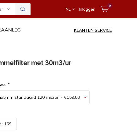
0
ën
NL
Inloggen
ERAANLEG
KLANTEN SERVICE
mmelfilter met 30m3/ur
ze:
*
: 169