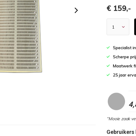
€ 159,-
Specialist i
Scherpe pri
Maatwerk fi
25 jaar erv
4,
“Mooie zaak vee
Gebruikers