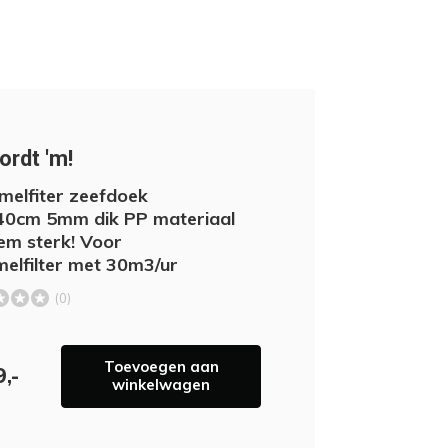
ordt 'm!
elfiter zeefdoek
0cm 5mm dik PP materiaal
em sterk! Voor
elfilter met 30m3/ur
(0)
Toevoegen aan
,-
winkelwagen