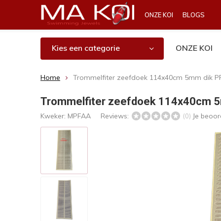
ONZE KOI
BLOGS
Kies een categorie
ONZE KOI
Home
Trommelfiter zeefdoek 114x40cm 5mm dik PP 
Trommelfiter zeefdoek 114x40cm 5m
Kweker:
MPFAA
Reviews:
Je beoor
(0)