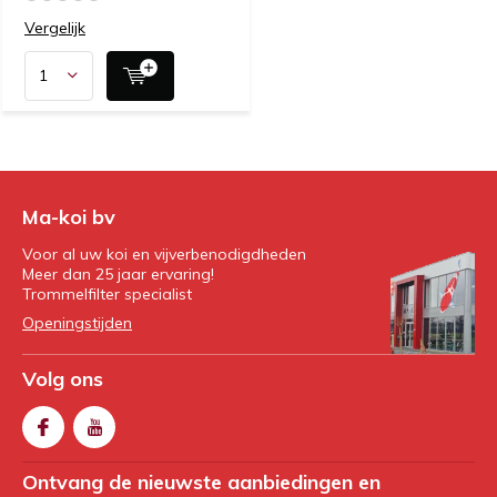
Vergelijk
Ma-koi bv
Voor al uw koi en vijverbenodigdheden
Meer dan 25 jaar ervaring!
Trommelfilter specialist
Openingstijden
Volg ons
Ontvang de nieuwste aanbiedingen en