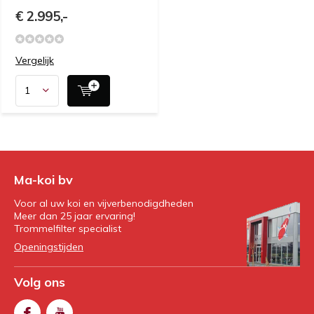
€ 2.995,-
Vergelijk
Ma-koi bv
Voor al uw koi en vijverbenodigdheden
Meer dan 25 jaar ervaring!
Trommelfilter specialist
Openingstijden
Volg ons