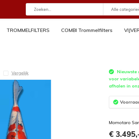
Alle categorie
TROMMELFILTERS
COMBI Trommelfilters
VIJV
Nieuwste g
Vergelijk
voor variabel
afhalen in on
Voorraad
Momotaro San
€ 3.495,