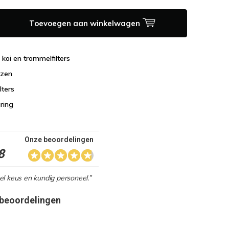
Toevoegen aan winkelwagen
n koi en trommelfilters
jzen
lters
aring
Onze beoordelingen
8
l keus en kundig personeel.”
 beoordelingen