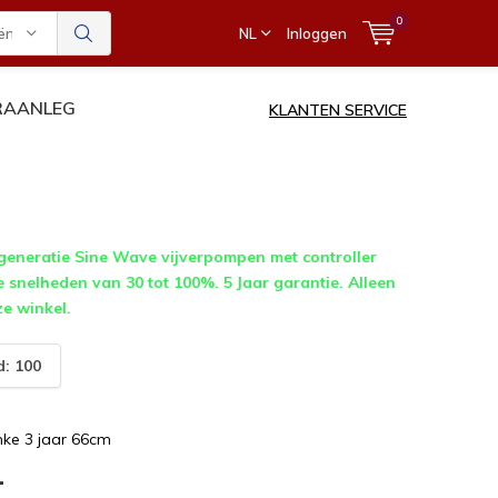
0
ën
NL
Inloggen
ERAANLEG
KLANTEN SERVICE
eneratie Sine Wave vijverpompen met controller
e snelheden van 30 tot 100%. 5 Jaar garantie. Alleen
ze winkel.
: 100
ke 3 jaar 66cm
-