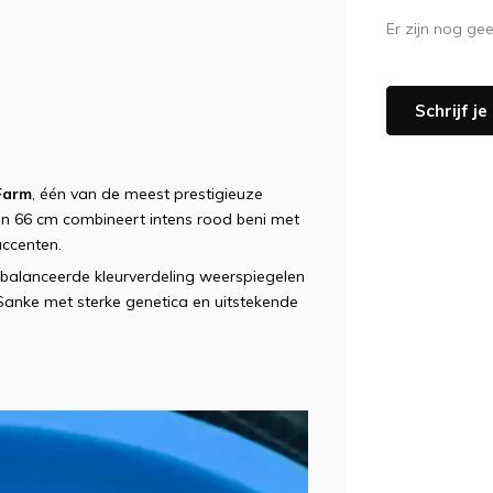
Er zijn nog ge
Schrijf j
Farm
, één van de meest prestigieuze
van 66 cm combineert intens rood beni met
accenten.
gebalanceerde kleurverdeling weerspiegelen
nke met sterke genetica en uitstekende