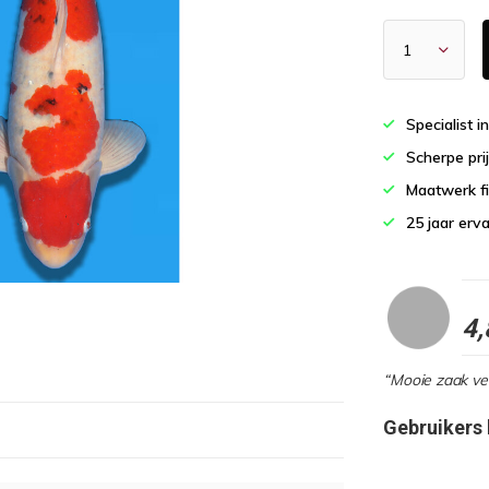
Specialist i
Scherpe pri
Maatwerk fi
25 jaar erv
4,
“Mooie zaak vee
Gebruikers