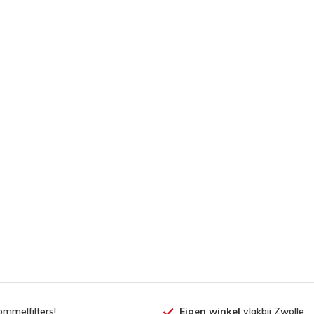
ommelfilters!
Eigen winkel
vlakbij Zwolle