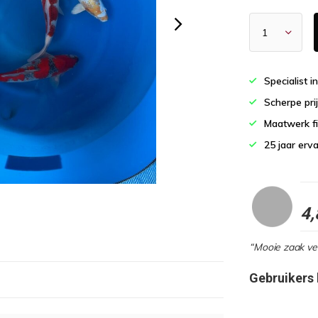
Specialist i
Scherpe pri
Maatwerk fi
25 jaar erv
4,
“Mooie zaak vee
Gebruikers