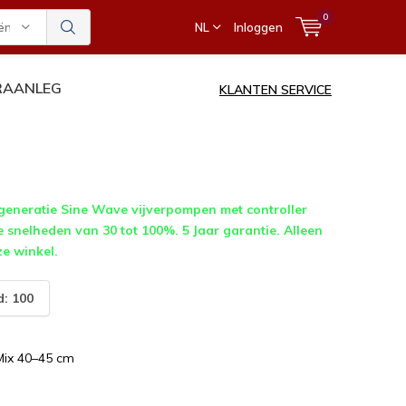
0
ën
NL
Inloggen
ERAANLEG
KLANTEN SERVICE
eneratie Sine Wave vijverpompen met controller
e snelheden van 30 tot 100%. 5 Jaar garantie. Alleen
ze winkel.
: 100
Mix 40–45 cm