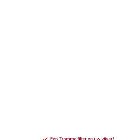
Een Trommelfilter op uw vijver?