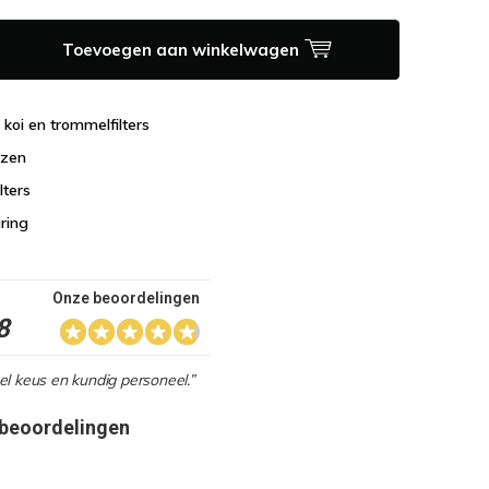
Toevoegen aan winkelwagen
n koi en trommelfilters
jzen
lters
aring
Onze beoordelingen
8
l keus en kundig personeel.”
 beoordelingen