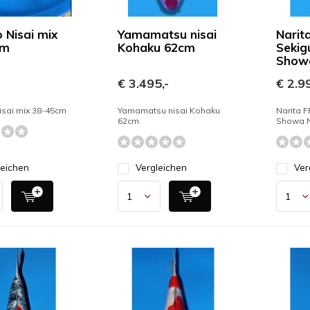
 Nisai mix
Yamamatsu nisai
Narit
cm
Kohaku 62cm
Sekig
Showa
-
€ 3.495,-
€ 2.99
sai mix 38-45cm
Yamamatsu nisai Kohaku
Narita F
62cm
Showa N
leichen
Vergleichen
Ver