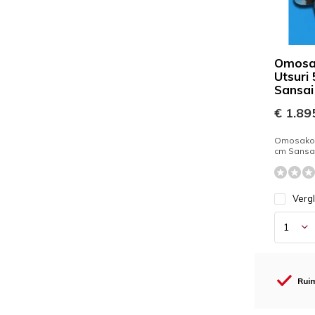
Omosa
Utsuri
Sansai
€ 1.895
Omosako S
cm Sansa
Verg
Ruim