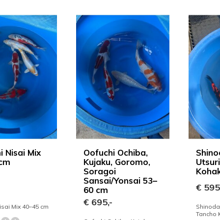
i Nisai Mix
Oofuchi Ochiba,
Shino
 cm
Kujaku, Goromo,
Utsur
Soragoi
Koha
Sansai/Yonsai 53–
-
€ 595
60 cm
€ 695,-
isai Mix 40–45 cm
Shinoda 
Tancho 