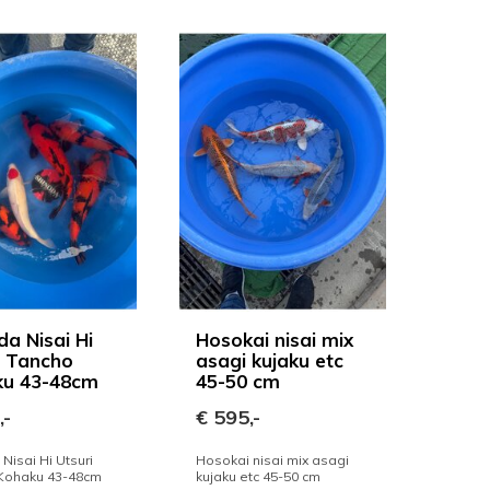
da Nisai Hi
Hosokai nisai mix
i Tancho
asagi kujaku etc
ku 43-48cm
45-50 cm
,-
€ 595,-
Nisai Hi Utsuri
Hosokai nisai mix asagi
Kohaku 43-48cm
kujaku etc 45-50 cm