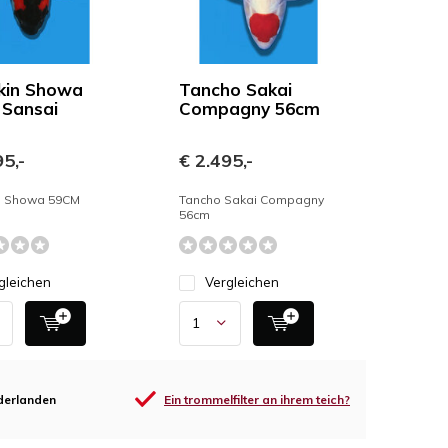
kin Showa
Tancho Sakai
Sansai
Compagny 56cm
5,-
€ 2.495,-
n Showa 59CM
Tancho Sakai Compagny
56cm
gleichen
Vergleichen
derlanden
Ein trommelfilter an ihrem teich?