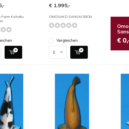
,-
€ 1.995,-
h Farm Kohaku
OMOSAKO SANSAI 58CM
cm
Omos
Sans
€ 0,
leichen
Vergleichen