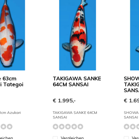
e 63cm
TAKIGAWA SANKE
SHO
i Tategoi
64CM SANSAI
TAKI
SANS
€ 1.995,-
€ 1.69
3cm Azukari
TAKIGAWA SANKE 64CM
SHOWA 
SANSAI
SANSAI
leichen
Vergleichen
Ver