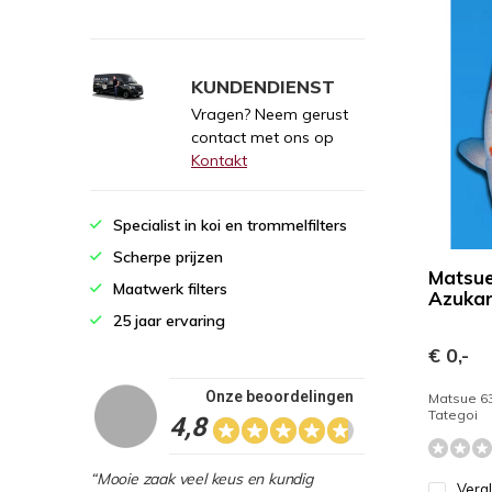
KUNDENDIENST
Vragen? Neem gerust
contact met ons op
Kontakt
Specialist in koi en trommelfilters
Scherpe prijzen
Matsu
Maatwerk filters
Azukar
25 jaar ervaring
€ 0,-
Onze beoordelingen
Matsue 6
Tategoi
4,8
“Mooie zaak veel keus en kundig
Verg