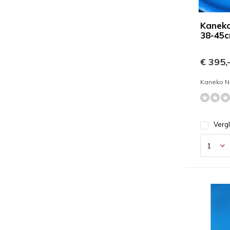
Kaneko
38-45
€ 395,
Kaneko Ni
Verg