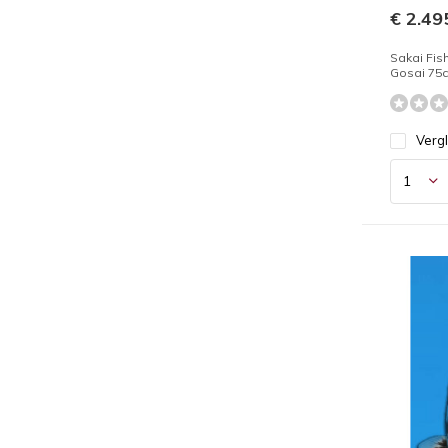
€ 2.495
Sakai Fis
Gosai 75
Verg