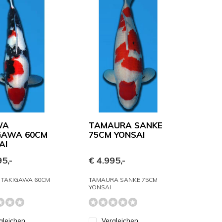
WA
TAMAURA SANKE
GAWA 60CM
75CM YONSAI
AI
5,-
€ 4.995,-
TAKIGAWA 60CM
TAMAURA SANKE 75CM
YONSAI
gleichen
Vergleichen