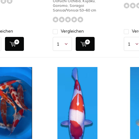
Oofuchi Ochiba, Kujaku,
Goromo, Soragoi
Sansai/Yonsai 53–60 cm
leichen
Vergleichen
Ver