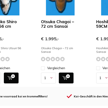
ko Shiro
Otsuka Chagoi –
Hoshi
 56 cm
72 cm Sansai
59CM 
,-
€ 1.995,-
€ 1.99
hiro Utsuri 56
Otsuka Chagoi – 72 cm
Hoshiki
i
Sansai
Sansai
leichen
Vergleichen
Ver
e voorraad koi en trommelfilters!
Koi-Geschäft in den Nie