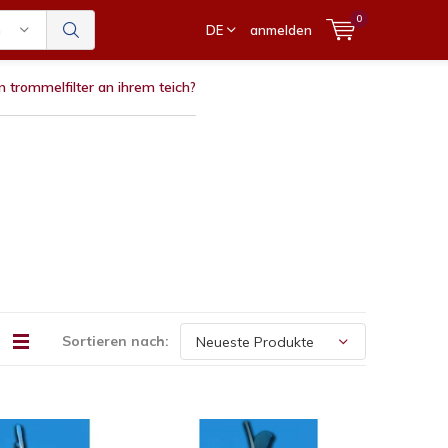
0
n
DE
anmelden
n trommelfilter an ihrem teich?
Sortieren nach: