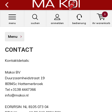
0
menu
suchen
anmelden
bedienung
ihr warenkorb
Menu
CONTACT
Kontaktdetails:
Makoi BV
Duurzaamheidstraat 19
8094Sc Hattemerbroek
Tel:+3138 4447366
info@makoi.nl
EORI/RSIN: NL 8105 073 04