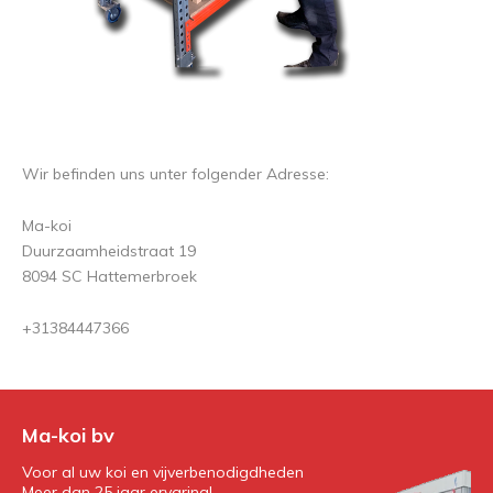
Wir befinden uns unter folgender Adresse:
Ma-koi
Duurzaamheidstraat 19
8094 SC Hattemerbroek
+31384447366
Ma-koi bv
Voor al uw koi en vijverbenodigdheden
Meer dan 25 jaar ervaring!