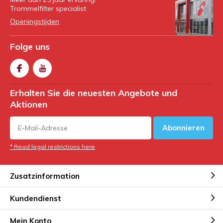
Trommelfilter specialist
Openingstijden
Folge uns
Erhalten Sie die neuesten Angebote und
Aktionen
Abonnieren
* Read legal restrictions here
Zusatzinformation
Kundendienst
Mein Konto