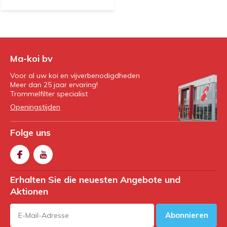
Ma-koi bv
Voor al uw koi en vijverbenodigdheden
Meer dan 25 jaar ervaring!
Trommelfilter specialist
Openingstijden
Folge uns
Erhalten Sie die neuesten Angebote und
Aktionen
Abonnieren