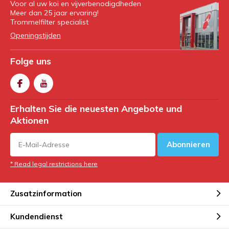
Voor al uw koi en vijverbenodigdheden
Meer dan 25 jaar ervaring!
Trommelfilter specialist
Openingstijden
Folge uns
Erhalten Sie die neuesten Angebote und
Aktionen
Abonnieren
* Read legal restrictions here
Zusatzinformation
Kundendienst